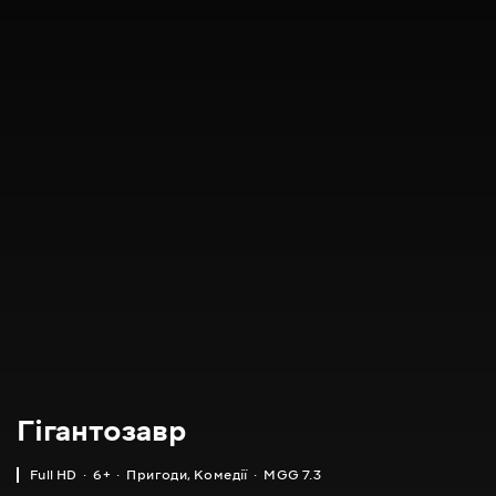
Гігантозавр
Full HD
6+
Пригоди
,
Комедії
MGG 7.3