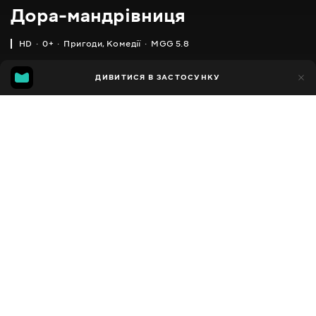
Дора-мандрівниця
HD
0+
Пригоди
,
Комедії
MGG 5.8
IMDB
MGG
10тис.
ДИВИТИСЯ В ЗАСТОСУНКУ
3тис.
4.4
5.8
Додано до обраних
ПОДІЛИТИСЯ
Dora the Explorer
2000 - 2013
,
Канада
,
США
Пригоди
,
Комедії
,
Сімейні
,
Facebook
Для малят
,
Дитячі
ПЕРЕКЛАД
Копіювати посилання
,
,
Англійська
Українська
Російська
СУБТИТРИ
Англійська
ДОСТУПНО
iOS,
Android,
Smart TV,
Консолі,
Медіа-плеєр