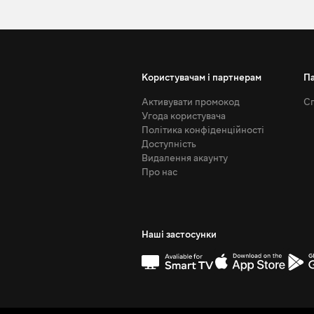
Користувачам і партнерам
П
Активувати промокод
Сп
Угода користувача
Політика конфіденційності
Доступність
Видалення акаунту
Про нас
Наші застосунки