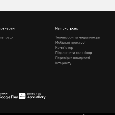
артнерам
На пристроях
івпраця
Телевізори та медіаплеєри
Мобільні пристрої
Комп'ютер
Підключити телевізор
Перевірка швидкості
інтернету