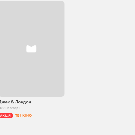
Джек & Лондон
2021
,
Комедії
ТБ І КІНО
АКЦІЯ