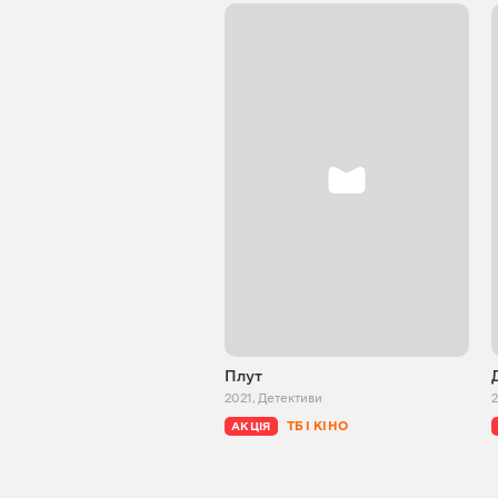
Плут
2021
,
Детективи
ТБ І КІНО
АКЦІЯ