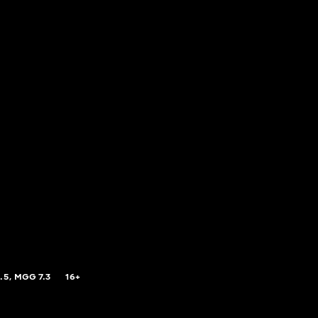
.5,
MGG
7.3
16+