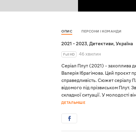
ОПИС
ПЕРСОНИ І КОМАНДИ
2021 - 2023
,
Детективи
,
Україна
46 хвилин
Full HD
Серіал Плут (2021) - захоплива де
Валерія Ібрагімова. Цей проєкт 
справедливість. Сюжет серіалу П
відомого під прізвиськом Плут. Зв
складної ситуації. У молодості ві
ДЕТАЛЬНІШЕ