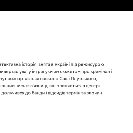
тективна історія, знята в Україні під режисурою
привертає увагу інтригуючим сюжетом про кримінал і
лут розгортається навколо Саші Плутського,
ільнившись із в'язниці, він опиняється в центрі
н долучився до банди і відсидів термін за злочин