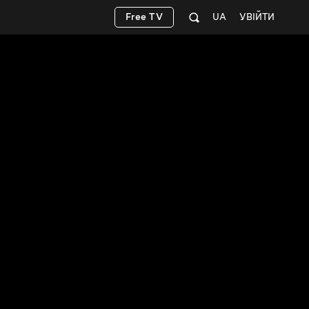
Free TV
UA
УВІЙТИ