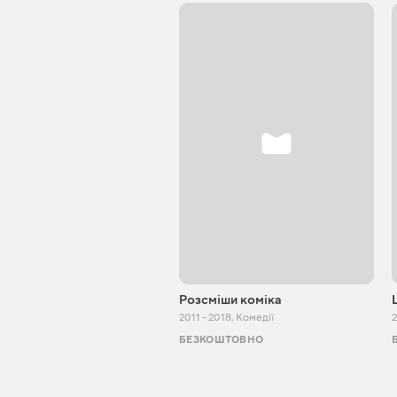
Розсміши коміка
2011 - 2018
,
Комедії
БЕЗКОШТОВНО