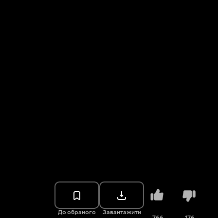
До обраного
Завантажити
766
176