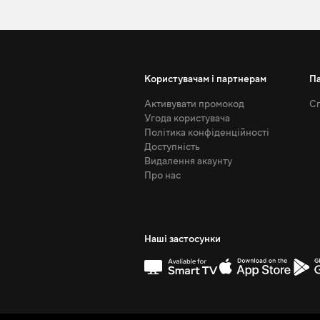
Користувачам і партнерам
П
Активувати промокод
Сп
Угода користувача
Політика конфіденційності
Доступність
Видалення акаунту
Про нас
Наші застосунки