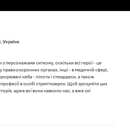
і
,
Україна
 з персонажами ситкому, оскільки всі герої - це
 у правоохоронних органах, інші - в медичній сфері,
ідкорювачі неба - пілоти і стюардеси, а також
професії в особі стриптизерок. Щоб зрозуміти цих
торія, адже всі вони навколо нас, а вже скі