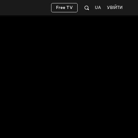
Free TV
UA
УВІЙТИ