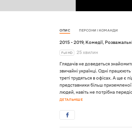
ОПИС
ПЕРСОНИ І КОМАНДИ
2015 - 2019
,
Комедії
,
Розважальн
25 хвилин
Full HD
Глядачів не доведеться знайомити
звичайні українці. Одні працюють
треті трудяться в офісах. А ще є п
представники більш приземленої 
людей, навіть не потрібна передіс
ДЕТАЛЬНІШЕ