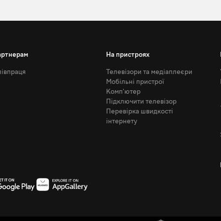
артнерам
На пристроях
івпраця
Телевізори та медіаплеєри
Мобільні пристрої
Комп'ютер
Підключити телевізор
Перевірка швидкості
інтернету