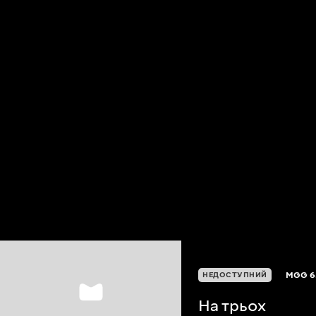
MGG
6
НЕДОСТУПНИЙ
На трьох