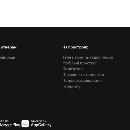
артнерам
На пристроях
івпраця
Телевізори та медіаплеєри
Мобільні пристрої
Комп'ютер
Підключити телевізор
Перевірка швидкості
інтернету