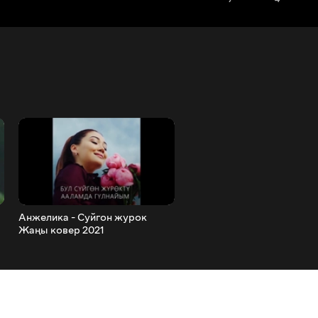
Анжелика - Суйгон журок
КӨЗ ИРМЕМ. Ө. Текебаев
Жаңы ковер 2021
Мыйзамсыз тор артындаг
видеосу, жеке жашоосун
сырлар ачыкка чыкты.