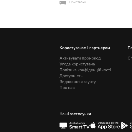
Приставки
Користувачам і партнерам
П
Активувати промокод
Сп
Угода користувача
Політика конфіденційності
Доступність
Видалення акаунту
Про нас
Наші застосунки