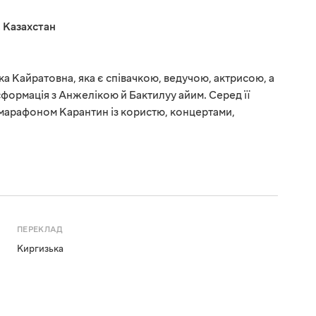
,
Казахстан
а Кайратовна, яка є співачкою, ведучою, актрисою, а
формація з Анжелікою й Бактилуу айим. Серед її
 марафоном Карантин із користю, концертами,
ПЕРЕКЛАД
Киргизька