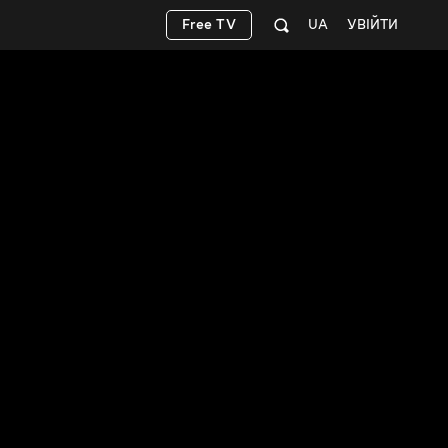
Free TV
UA
УВІЙТИ