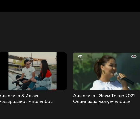
Анжелика & Ильяз
Анжелика - Элим Токио 2021
Абдыразаков - Бөлүнбөс
Олимпиада жеңүүчүлөрдү
жанбыз
куттуктоо аземи