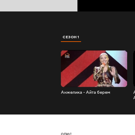
СЕЗОН 1
Анжелика - Айта берем
ОПИС