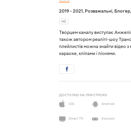
2019 - 2021
,
Розважальні
,
Блогер
HD
Творцем каналу виступає Анжелік
також автором реаліті-шоу Транс
плейлистів можна знайти відео з
караоке, кліпами і піснями.
ДОСТУПНО НА ПРИСТРОЯХ
iOS
Android
Smart TV
Консолі