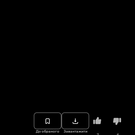
До обраного
Завантажити
7
4