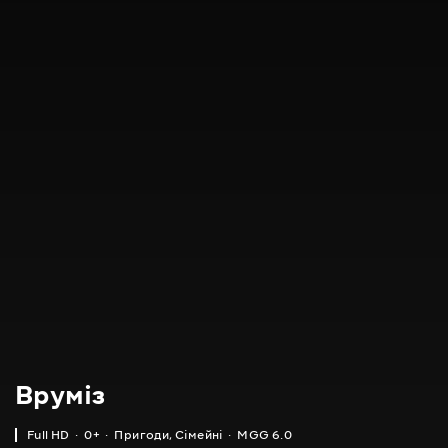
Вруміз
Full HD
0+
Пригоди
,
Сімейні
MGG 6.0