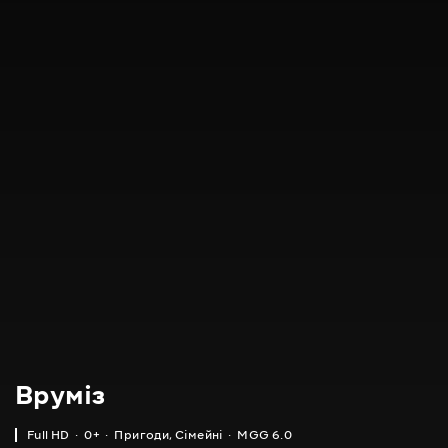
Вруміз
Full HD
0+
Пригоди
,
Сімейні
MGG 6.0