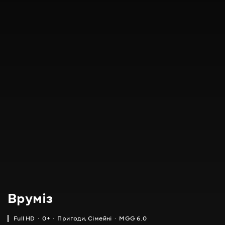
Вруміз
Full HD
0+
Пригоди
,
Сімейні
MGG 6.0