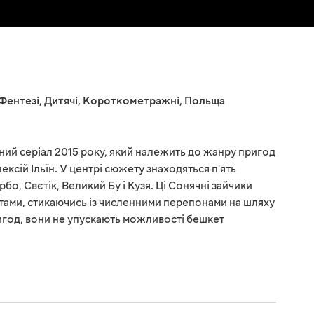
Фентезі
,
Дитячі
,
Короткометражні
,
Польща
йний серіал 2015 року, який належить до жанру пригод
ексій Ільїн. У центрі сюжету знаходяться п'ять
бо, Свєтік, Великий Бу і Кузя. Ці Сонячні зайчики
ми, стикаючись із численними перепонами на шляху
ригод, вони не упускають можливості бешкет