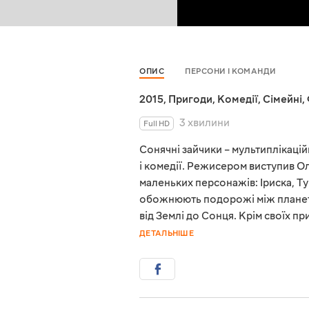
ОПИС
ПЕРСОНИ І КОМАНДИ
2015
,
Пригоди
,
Комедії
,
Сімейні
,
3 хвилини
Full HD
Сонячні зайчики – мультиплікаці
і комедії. Режисером виступив Ол
маленьких персонажів: Іриска, Тур
обожнюють подорожі між планета
від Землі до Сонця. Крім своїх п
ДЕТАЛЬНІШЕ