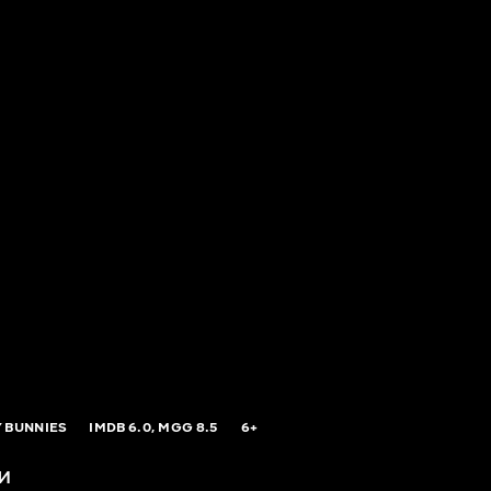
 BUNNIES
IMDB
6.0,
MGG
8.5
6+
и