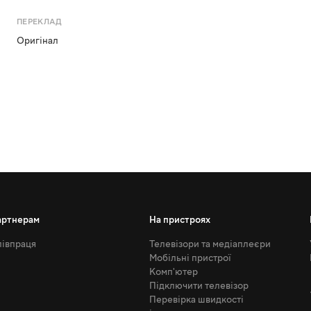
ПЕРЕКЛАД
Оригінал
артнерам
На пристроях
івпраця
Телевізори та медіаплеєри
Мобільні пристрої
Комп'ютер
Підключити телевізор
Перевірка швидкості