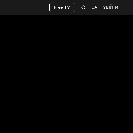
Free TV
UA
УВІЙТИ