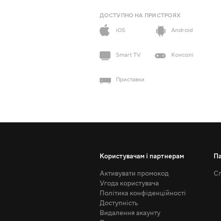
ДОСТУПНО НА ПРИСТРОЯХ
iOS
Android
Smart TV
Консолі
Приставки
Користувачам і партнерам
П
Активувати промокод
Сп
Угода користувача
Політика конфіденційності
Доступність
Видалення акаунту