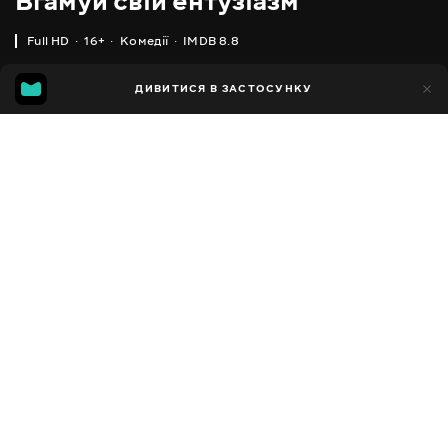
Вгамуй свій ентузіазм
Full HD
16+
Комедії
IMDB 8.8
IMDB
MGG
1тис.
ДИВИТИСЯ В ЗАСТОСУНКУ
171
8.8
6.2
Додано до обраних
ПОДІЛИТИСЯ
Curb Your Enthusiasm
2000 - 2024
,
США
Комедії
Facebook
ПЕРЕКЛАД
,
,
Англійська
Українська
Російська
Копіювати посилання
СУБТИТРИ
,
,
Англійська
Українська
Російська
ДОСТУПНО
iOS,
Android,
Smart TV,
Консолі,
Медіа-плеєр