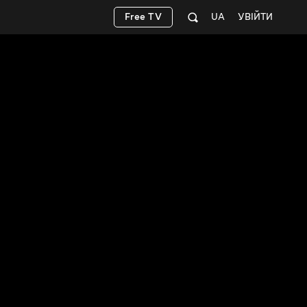
Free TV
UA
УВІЙТИ