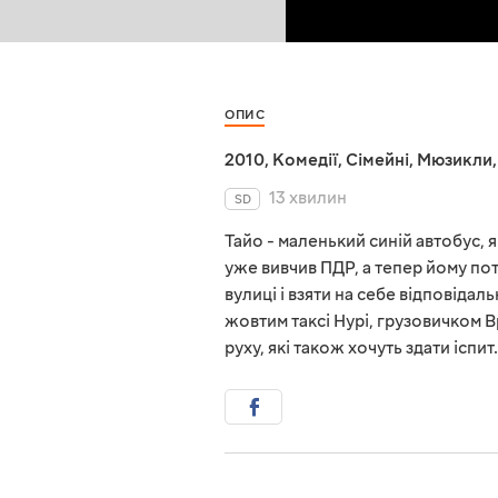
ОПИС
2010
,
Комедії
,
Сімейні
,
Мюзикли
13 хвилин
SD
Тайо - маленький синій автобус, я
уже вивчив ПДР, а тепер йому пот
вулиці і взяти на себе відповідал
жовтим таксі Нурі, грузовичком 
руху, які також хочуть здати іспи