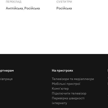
ПЕРЕКЛАД
СУБТИТРИ
Англійська
,
Російська
Російська
артнерам
На пристроях
івпраця
Телевізори та медіаплеєри
Мобільні пристрої
Комп'ютер
Підключити телевізор
Перевірка швидкості
інтернету