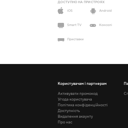
ДОСТУПНО НА ПРИСТРОЯХ
iOS
Android
Smart TV
Консолі
Приставки
Користувачам і партнерам
П
Активувати промокод
Сп
Угода користувача
Політика конфіденційності
Доступність
Видалення акаунту
Про нас