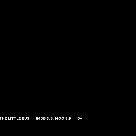
THE LITTLE BUS
IMDB
5.5,
MGG
5.9
0+