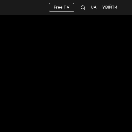
Free TV
UA
УВІЙТИ