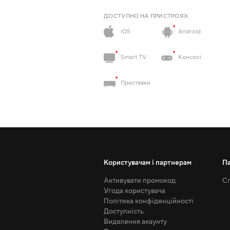
ДОСТУПНО НА ПРИСТРОЯХ
iOS
Android
Smart TV
Консолі
Приставки
Користувачам і партнерам
П
Активувати промокод
Сп
Угода користувача
Політика конфіденційності
Доступність
Видалення акаунту