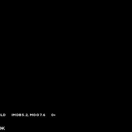
ILD
IMDB
5.2,
MGG
7.6
0+
ож