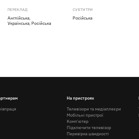
ПЕРЕКЛАД
СУБТИТРИ
Англійська
,
Російська
Українська
,
Російська
артнерам
На пристроях
івпраця
Телевізори та медіаплеєри
Мобільні пристрої
Комп'ютер
Підключити телевізор
Перевірка швидкості