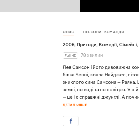
ОПИС
ПЕРСОНИ І КОМАНДИ
2006
,
Пригоди
,
Комедії
,
Сімейні
,
78 хвилин
Full HD
Лев Самсон і його дивовижна ком
білка Бенні, коала Найджел, піт
зниклого сина Самсона — Раяна. 
землі, по воді та по повітрю. У ц
— це і є справжні джунглі. А по
ДЕТАЛЬНІШЕ