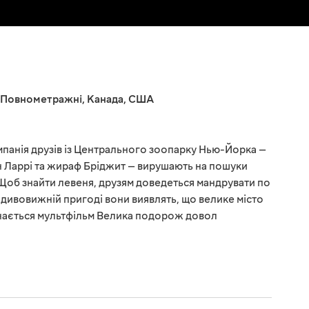
Повнометражні
,
Канада
,
США
панія друзів із Центрального зоопарку Нью-Йорка —
он Ларрі та жираф Бріджит — вирушають на пошуки
Щоб знайти левеня, друзям доведеться мандрувати по
ій дивовижній пригоді вони виявлять, що велике місто
чинається мультфільм Велика подорож довол