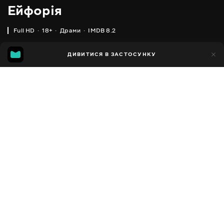
Ейфорія
Full HD
18+
Драми
IMDB 8.2
IMDB
MGG
34тис.
ДИВИТИСЯ В ЗАСТОСУНКУ
3тис.
8.2
7.2
Додано до обраних
ПОДІЛИТИСЯ
Euphoria
2019 - 2026
,
США
Драми
Facebook
ПЕРЕКЛАД
,
,
,
Англійська
Українська
Українська з аудіоописом
Російська
Копіювати посилання
СУБТИТРИ
,
,
,
,
Англійська
Українська
Українська (форсовані)
Російська
Російська (форсовані)
ДОСТУПНО
iOS,
Android,
Smart TV,
Консолі,
Медіа-плеєр