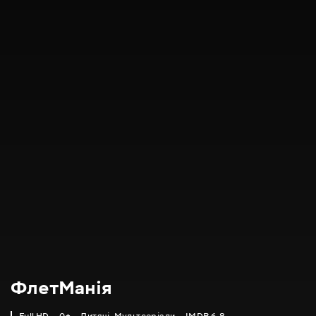
ФлетМанія