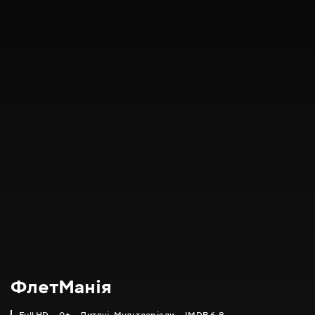
ФлетМанія