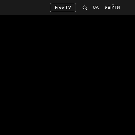
Free TV
UA
УВІЙТИ