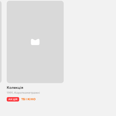
Колекція
Дисперсія
1991
,
Короткометражні
2020
,
Короткометражні
ТБ І КІНО
БЕЗКОШТОВНО
АКЦІЯ