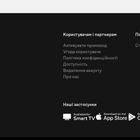
Користувачам і партнерам
П
Активувати промокод
Сп
Угода користувача
Політика конфіденційності
Доступність
Видалення акаунту
Про нас
Наші застосунки