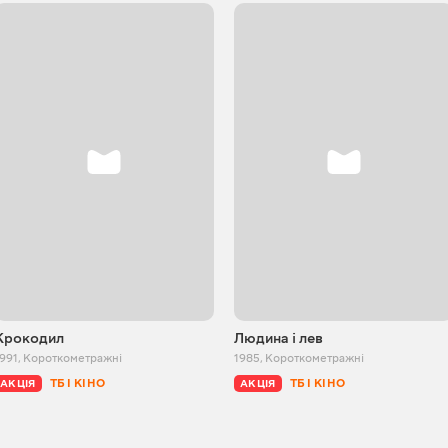
Крокодил
Людина і лев
991
,
Короткометражні
1985
,
Короткометражні
ТБ І КІНО
ТБ І КІНО
АКЦІЯ
АКЦІЯ