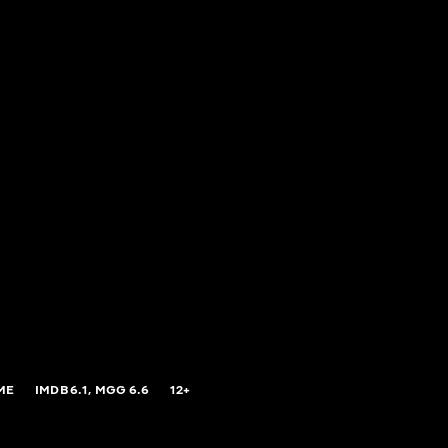
ME
IMDB
6.1,
MGG
6.6
12+