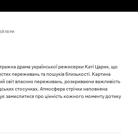
ЕЙЛЕРИ
а
тражна драма української режисерки Каті Царик, що
стих переживань та пошуків близькості. Картина
вий світ власних переживань, розкриваючи важливість
дських стосунках. Атмосфера стрічки наповнена
ує замислитися про цінність кожного моменту дотику