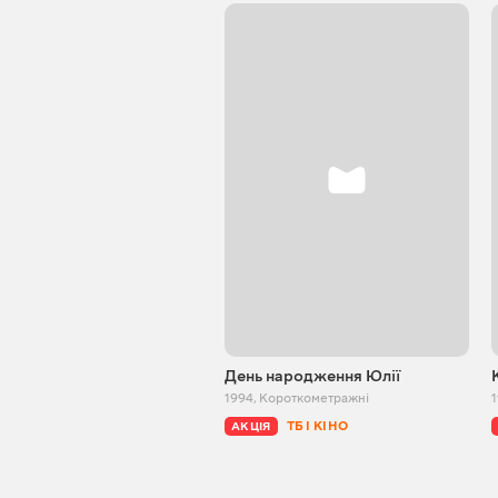
День народження Юлії
1994
,
Короткометражні
1
ТБ І КІНО
АКЦІЯ