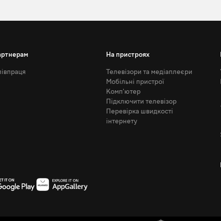
артнерам
На пристроях
івпраця
Телевізори та медіаплеєри
Мобільні пристрої
Комп'ютер
Підключити телевізор
Перевірка швидкості
інтернету