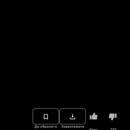
До обраного
Завантажити
5тис.
777