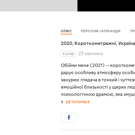
ОПИС
ПЕРСОНИ І КОМАНДИ
ТР
2020
,
Короткометражні
,
Україн
23 хвилини
Full HD
Обійми мене (2021) — короткоме
дарує особливу атмосферу особи
занурює глядача в тонкий і чуттє
емоційної близькості у щирих лю
психологічною драмою, яка змуш
з
ДЕТАЛЬНІШЕ