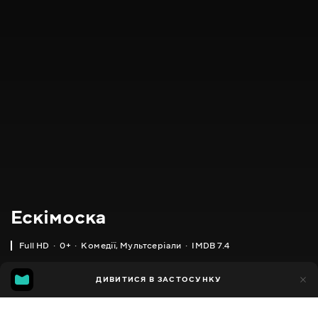
Ескімоска
Full HD
0+
Комедії
,
Мультсеріали
IMDB 7.4
IMDB
MGG
2тис.
ДИВИТИСЯ В ЗАСТОСУНКУ
1тис.
7.4
6.5
Додано до обраних
ПОДІЛИТИСЯ