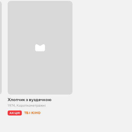
Хлопчик з вуздечкою
Вересовий мед
1974
,
Короткометражні
1974
,
Короткометражні
ТБ І КІНО
ТБ І КІНО
АКЦІЯ
АКЦІЯ