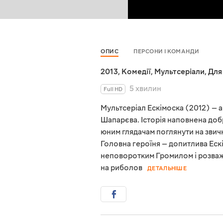
ОПИС
ПЕРСОНИ І КОМАНДИ
2013
,
Комедії
,
Мультсеріали
,
Для
5 хвилин
Full HD
Мультсеріал Ескімоска (2012) — а
Шапарєва. Історія наповнена до
юним глядачам поглянути на звичн
Головна героїня — допитлива Ескім
неповоротким Громилом і розва
на риболов
ДЕТАЛЬНІШЕ