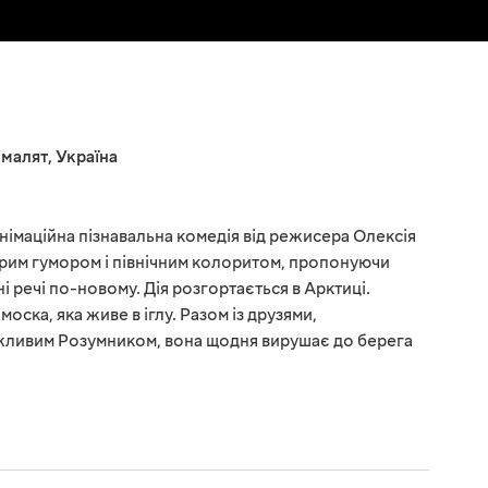
 малят
,
Україна
німаційна пізнавальна комедія від режисера Олексія
брим гумором і північним колоритом, пропонуючи
і речі по-новому. Дія розгортається в Арктиці.
оска, яка живе в іглу. Разом із друзями,
жливим Розумником, вона щодня вирушає до берега