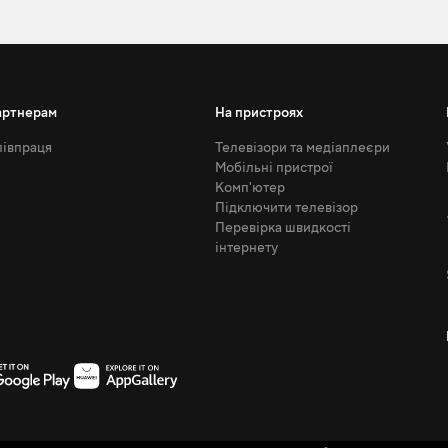
артнерам
На пристроях
івпраця
Телевізори та медіаплеєри
Мобільні пристрої
Комп'ютер
Підключити телевізор
Перевірка швидкості
інтернету