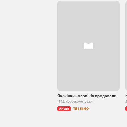
Як жінки чоловіків продавали
1972
,
Короткометражні
2
ТБ І КІНО
АКЦІЯ