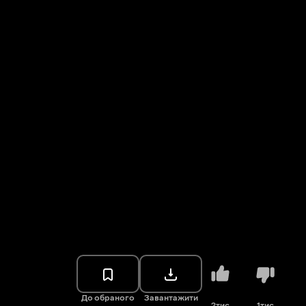
До обраного
Завантажити
2тис.
1тис.