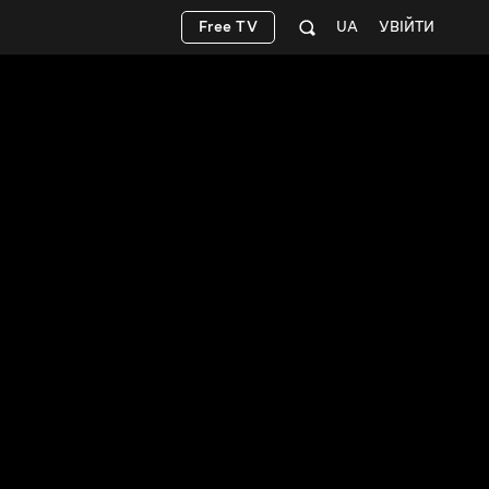
Free TV
UA
УВІЙТИ