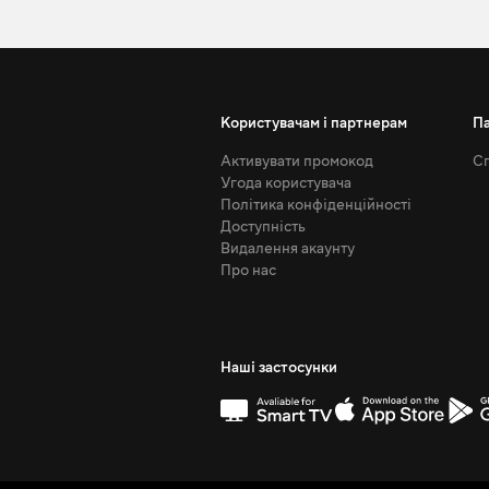
Користувачам і партнерам
П
Активувати промокод
Сп
Угода користувача
Політика конфіденційності
Доступність
Видалення акаунту
Про нас
Наші застосунки