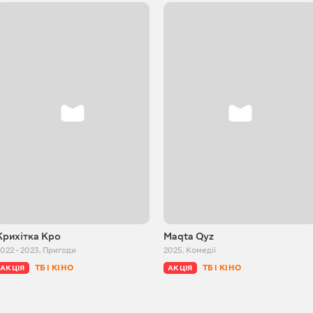
Крихітка Кро
Maqta Qyz
022 - 2023
,
Пригоди
2025
,
Комедії
ТБ І КІНО
ТБ І КІНО
АКЦІЯ
АКЦІЯ