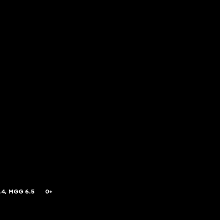
.4,
MGG
6.5
0+