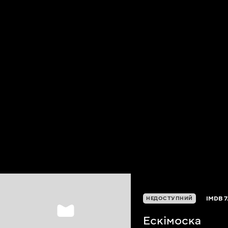
IMDB
7
НЕДОСТУПНИЙ
Ескімоска