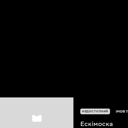
IMDB
7
НЕДОСТУПНИЙ
Ескімоска