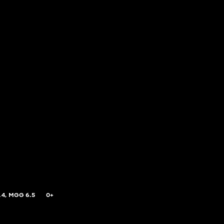
.4,
MGG
6.5
0+