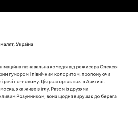
 малят
,
Україна
німаційна пізнавальна комедія від режисера Олексія
брим гумором і північним колоритом, пропонуючи
і речі по-новому. Дія розгортається в Арктиці.
оска, яка живе в іглу. Разом із друзями,
жливим Розумником, вона щодня вирушає до берега