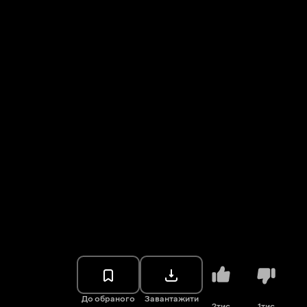
До обраного
Завантажити
2тис.
1тис.