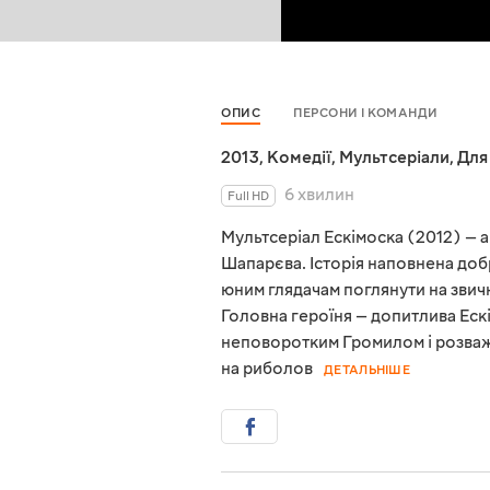
ОПИС
ПЕРСОНИ І КОМАНДИ
2013
,
Комедії
,
Мультсеріали
,
Для
6 хвилин
Full HD
Мультсеріал Ескімоска (2012) — а
Шапарєва. Історія наповнена до
юним глядачам поглянути на звичн
Головна героїня — допитлива Ескім
неповоротким Громилом і розва
на риболов
ДЕТАЛЬНІШЕ