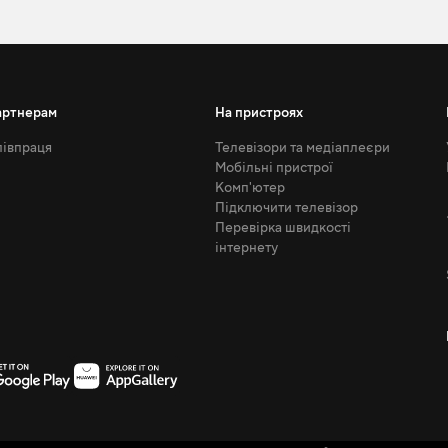
артнерам
На пристроях
івпраця
Телевізори та медіаплеєри
Мобільні пристрої
Комп'ютер
Підключити телевізор
Перевірка швидкості
інтернету