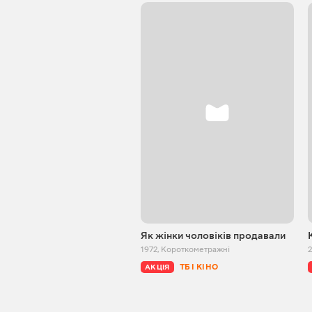
Як жінки чоловіків продавали
1972
,
Короткометражні
2
ТБ І КІНО
АКЦІЯ