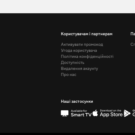
Користувачам і партнерам
П
Активувати промокод
Сп
Угода користувача
Політика конфіденційності
Доступність
Видалення акаунту
Про нас
Наші застосунки