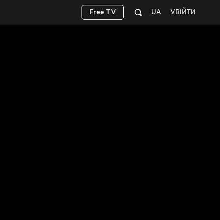
Free TV
UA
УВІЙТИ