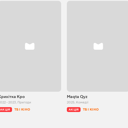
Крихітка Кро
Maqta Qyz
022 - 2023
,
Пригоди
2025
,
Комедії
ТБ І КІНО
ТБ І КІНО
АКЦІЯ
АКЦІЯ