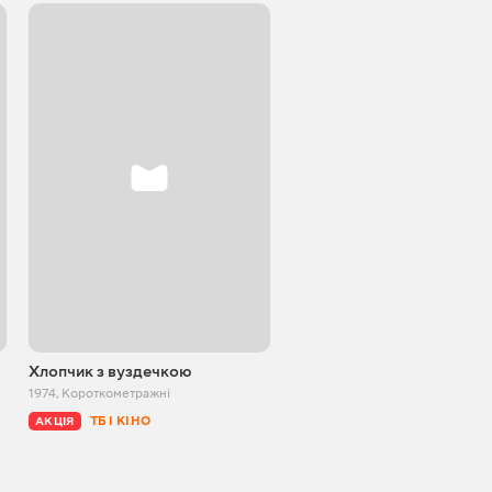
Хлопчик з вуздечкою
Вересовий мед
1974
,
Короткометражні
1974
,
Короткометражні
ТБ І КІНО
ТБ І КІНО
АКЦІЯ
АКЦІЯ