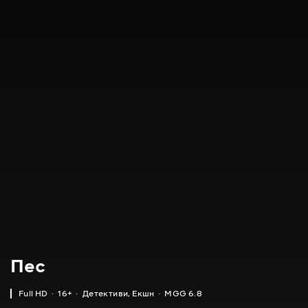
Пес
Full HD
16+
Детективи
,
Екшн
MGG 6.8