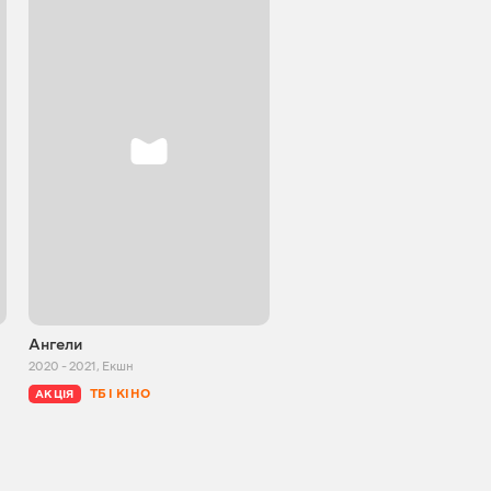
Ангели
Другий
2020 - 2021
,
Екшн
1994
,
Кримінал
ТБ І КІНО
ТБ І КІНО
АКЦІЯ
АКЦІЯ