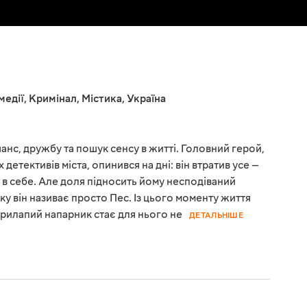
медії
,
Кримінал
,
Містика
,
Україна
шанс, дружбу та пошук сенсу в житті. Головний герой,
детективів міста, опинився на дні: він втратив усе —
ру в себе. Але доля підносить йому несподіваний
ку він називає просто Пес. Із цього моменту життя
рилапий напарник стає для нього не
ДЕТАЛЬНІШЕ