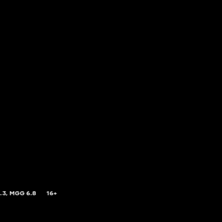
.3,
MGG
6.8
16+