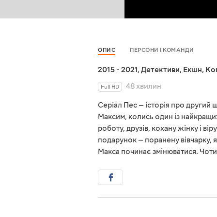
ОПИС
ПЕРСОНИ І КОМАНДИ
2015 - 2021
,
Детективи
,
Екшн
,
Ко
48 хвилин
Full HD
Серіал Пес — історія про другий 
Максим, колись один із найкращих 
роботу, друзів, кохану жінку і ві
подарунок — поранену вівчарку, я
Макса починає змінюватися. Чоти