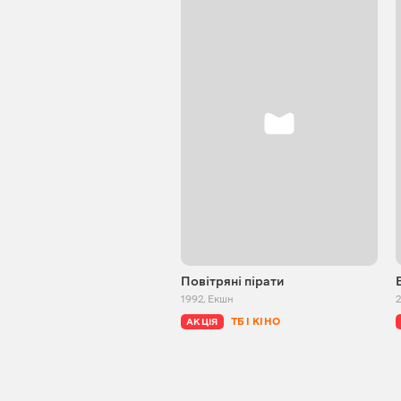
Повітряні пірати
1992
,
Екшн
ТБ І КІНО
АКЦІЯ