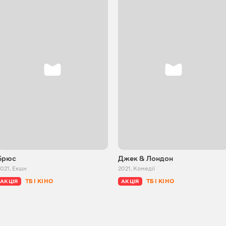
Брюс
Джек & Лондон
2021
,
Екшн
2021
,
Комедії
ТБ І КІНО
ТБ І КІНО
АКЦІЯ
АКЦІЯ