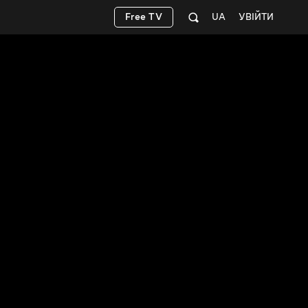
Free TV
UA
УВІЙТИ