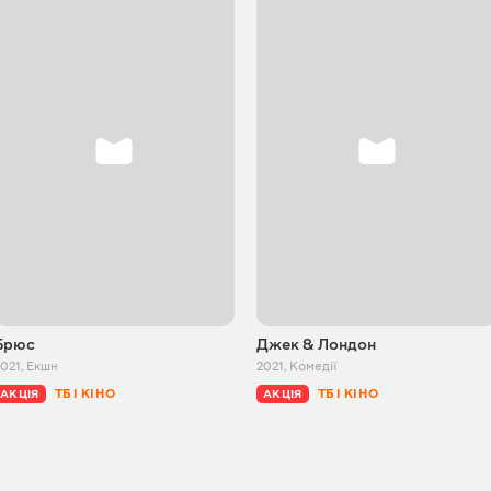
Брюс
Джек & Лондон
2021
,
Екшн
2021
,
Комедії
ТБ І КІНО
ТБ І КІНО
АКЦІЯ
АКЦІЯ