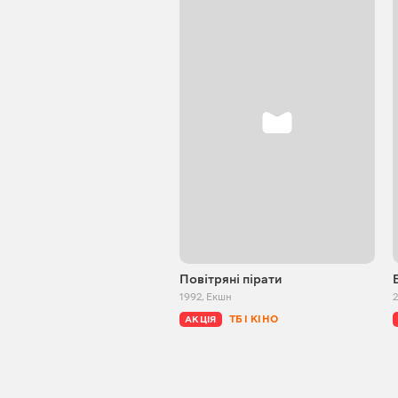
Повітряні пірати
1992
,
Екшн
ТБ І КІНО
АКЦІЯ