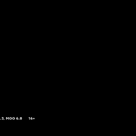
.3,
MGG
6.8
16+