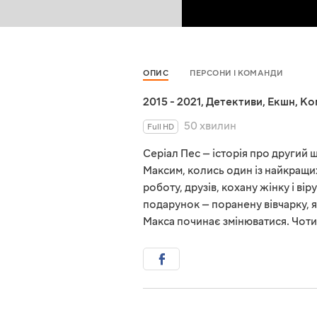
ОПИС
ПЕРСОНИ І КОМАНДИ
2015 - 2021
,
Детективи
,
Екшн
,
Ко
50 хвилин
Full HD
Серіал Пес — історія про другий 
Максим, колись один із найкращих 
роботу, друзів, кохану жінку і ві
подарунок — поранену вівчарку, я
Макса починає змінюватися. Чоти