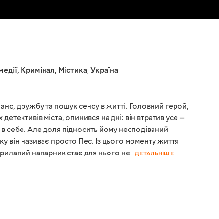
медії
,
Кримінал
,
Містика
,
Україна
шанс, дружбу та пошук сенсу в житті. Головний герой,
детективів міста, опинився на дні: він втратив усе —
ру в себе. Але доля підносить йому несподіваний
ку він називає просто Пес. Із цього моменту життя
рилапий напарник стає для нього не
ДЕТАЛЬНІШЕ