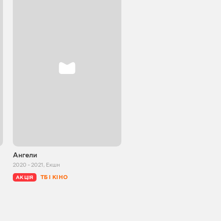
Ангели
Другий
2020 - 2021
,
Екшн
1994
,
Кримінал
ТБ І КІНО
ТБ І КІНО
АКЦІЯ
АКЦІЯ