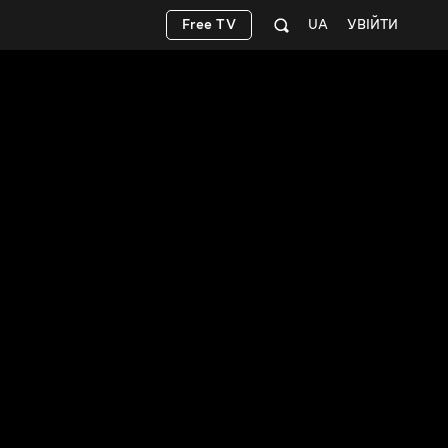
Free TV
UA
УВІЙТИ