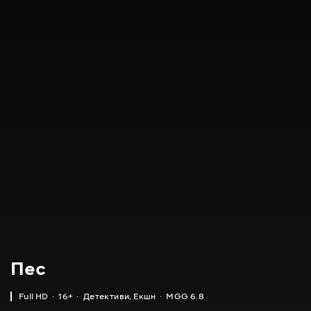
Пес
Full HD
16+
Детективи
,
Екшн
MGG 6.8