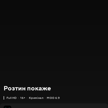
Розтин покаже
Full HD
16+
Кримінал
MGG 6.9
IMDB
MGG