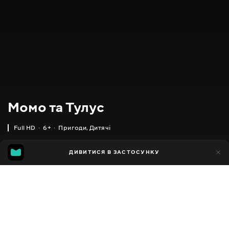
Момо та Тулус
Full HD
6+
Пригоди
,
Дитячі
416
ДИВИТИСЯ В ЗАСТОСУНКУ
218
Додано до обраних
ПОДІЛИТИСЯ
Momo & Tulus
2021
,
Індія
Пригоди
,
Дитячі
,
Мультсеріали
Facebook
ПЕРЕКЛАД