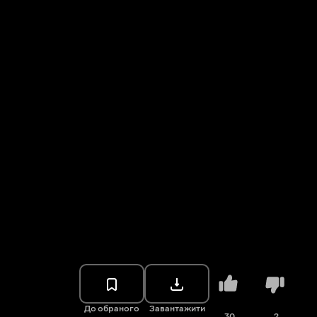
До обраного
Завантажити
30
2