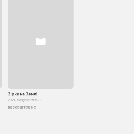
Зірки на Землі
Підіймаючи хвилі
2021
,
Документальні
2023
,
Документальні
БЕЗКОШТОВНО
ТБ І КІНО
АКЦІЯ