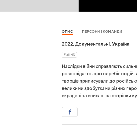
ОПИС
ПЕРСОНИ І КОМАНДИ
2022
,
Документальні
,
Україна
Full HD
Наслідки війни справляють сильни
розповідають про перебіг подій, я
творців приписували до російсько
великими здобутками різних герої
вкрадені та вписані на сторінки