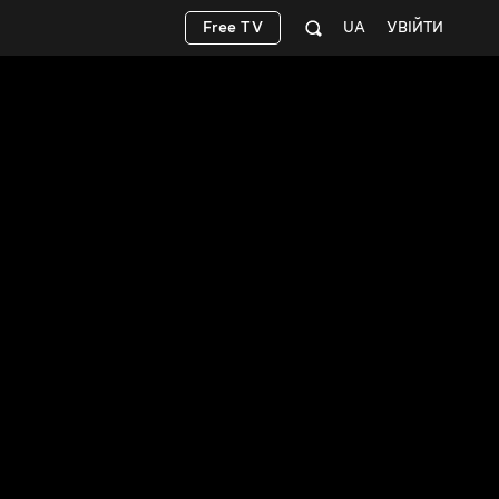
Free TV
UA
УВІЙТИ