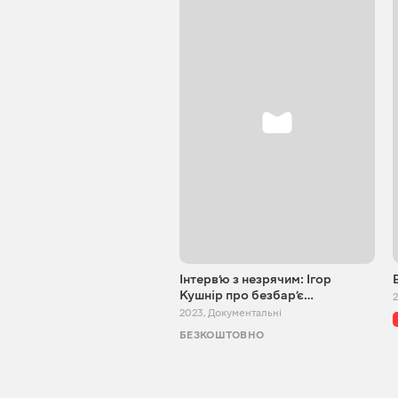
Інтервʼю з незрячим: Ігор
Кушнір про безбарʼє…
2
2023
,
Документальні
БЕЗКОШТОВНО