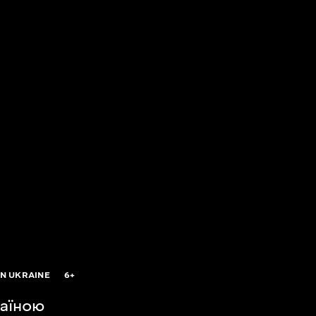
IN UKRAINE
6+
аїною