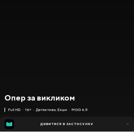
Опер за викликом
Full HD
16+
Детективи
,
Екшн
MGG 6.9
IMDB
MGG
4тис.
ДИВИТИСЯ В ЗАСТОСУНКУ
470
5.9
6.9