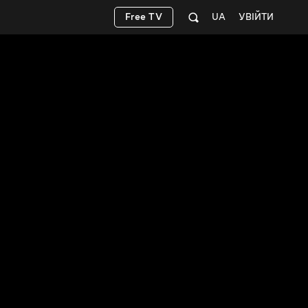
Free TV
UA
УВІЙТИ