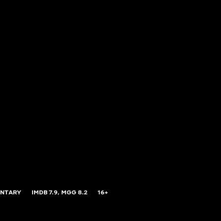
NTARY
IMDB
7.9,
MGG
8.2
16+