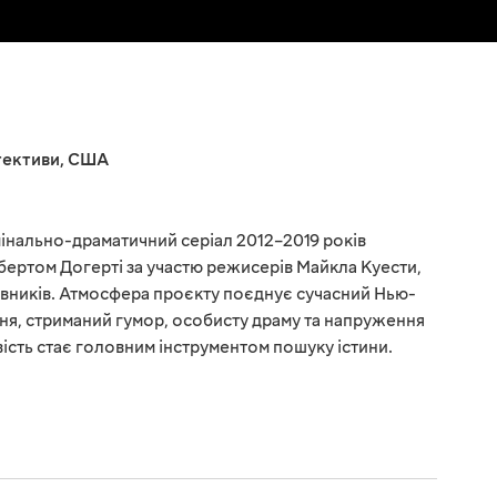
тективи
,
США
інально-драматичний серіал 2012–2019 років
ертом Догерті за участю режисерів Майкла Куести,
вників. Атмосфера проєкту поєднує сучасний Нью-
ння, стриманий гумор, особисту драму та напруження
ість стає головним інструментом пошуку істини.