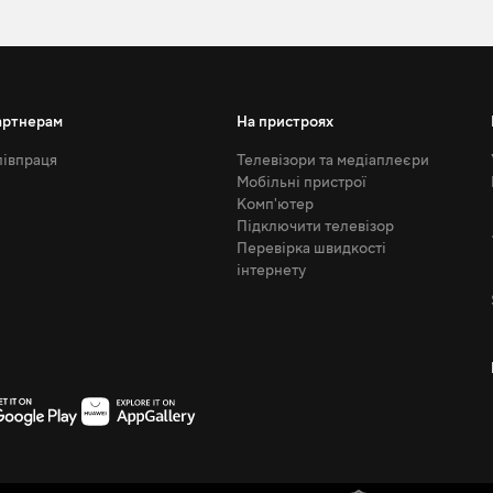
артнерам
На пристроях
івпраця
Телевізори та медіаплеєри
Мобільні пристрої
Комп'ютер
Підключити телевізор
Перевірка швидкості
інтернету