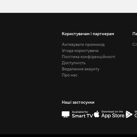
Користувачам і партнерам
П
Активувати промокод
Сп
Угода користувача
Політика конфіденційності
Доступність
Видалення акаунту
Про нас
Наші застосунки