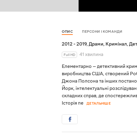
ОПИС
ПЕРСОНИ І КОМАНДИ
2012 - 2019
,
Драми
,
Кримінал
,
Де
41 хвилина
Full HD
Елементарно — детективний крим
виробництва США, створений Роб
Джона Полсона та інших постано
Йорк, інтелектуальні розслідува
складних справ, де спостережлив
Історія пе
ДЕТАЛЬНІШЕ