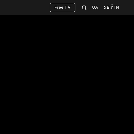
Free TV
UA
УВІЙТИ