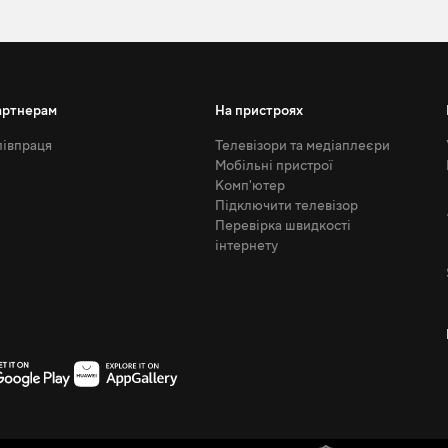
артнерам
На пристроях
івпраця
Телевізори та медіаплеєри
Мобільні пристрої
Комп'ютер
Підключити телевізор
Перевірка швидкості
інтернету