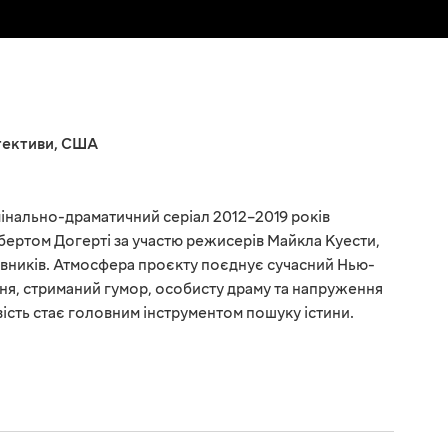
тективи
,
США
інально-драматичний серіал 2012–2019 років
ертом Догерті за участю режисерів Майкла Куести,
вників. Атмосфера проєкту поєднує сучасний Нью-
ння, стриманий гумор, особисту драму та напруження
ість стає головним інструментом пошуку істини.