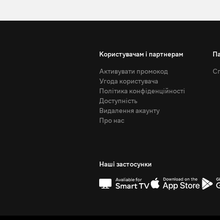
Користувачам і партнерам
П
Активувати промокод
Сп
Угода користувача
Політика конфіденційності
Доступність
Видалення акаунту
Про нас
Наші застосунки