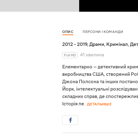
ОПИС
ПЕРСОНИ І КОМАНДИ
2012 - 2019
,
Драми
,
Кримінал
,
Де
41 хвилина
Full HD
Елементарно — детективний крим
виробництва США, створений Роб
Джона Полсона та інших постано
Йорк, інтелектуальні розслідува
складних справ, де спостережлив
Історія пе
ДЕТАЛЬНІШЕ