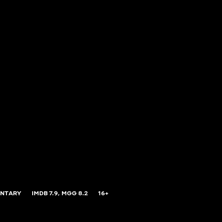
NTARY
IMDB
7.9,
MGG
8.2
16+