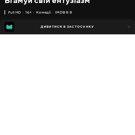
Вгамуй свій ентузіазм
Full HD
16+
Комедії
IMDB 8.8
IMDB
MGG
1тис.
ДИВИТИСЯ В ЗАСТОСУНКУ
171
8.8
6.2
Додано до обраних
ПОДІЛИТИСЯ
Curb Your Enthusiasm
2000 - 2024
,
США
Комедії
Facebook
ПЕРЕКЛАД
,
,
Англійська
Українська
Російська
Копіювати посилання
СУБТИТРИ
,
,
Англійська
Українська
Російська
ДОСТУПНО
iOS,
Android,
Smart TV,
Консолі,
Медіа-плеєр