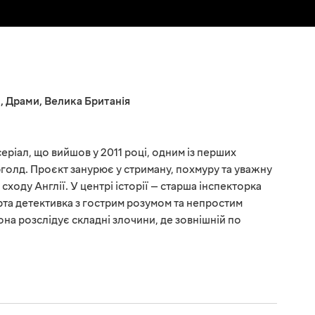
л
,
Драми
,
Велика Британія
еріал, що вийшов у 2011 році, одним із перших
голд. Проєкт занурює у стриману, похмуру та уважну
ходу Англії. У центрі історії — старша інспекторка
рта детективка з гострим розумом та непростим
на розслідує складні злочини, де зовнішній по