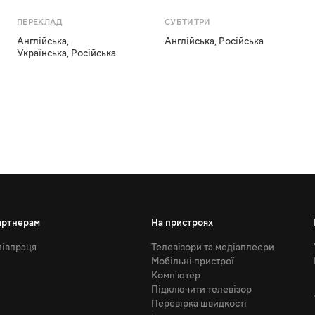
ПЕРЕКЛАД
СУБТИТРИ
Англійська
,
Англійська
,
Російська
Українська
,
Російська
артнерам
На пристроях
івпраця
Телевізори та медіаплеєри
Мобільні пристрої
Комп'ютер
Підключити телевізор
Перевірка швидкості