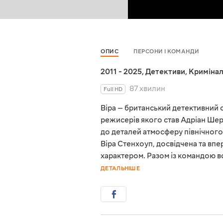
ОПИС
ПЕРСОНИ І КОМАНДИ
2011 - 2025
,
Детективи
,
Криміна
87 хвилин
Full HD
Віра — британський детективний с
режисерів якого став Адріан Шер
до деталей атмосферу північного с
Віра Стенхоуп, досвідчена та впе
характером. Разом із командою во
ДЕТАЛЬНІШЕ