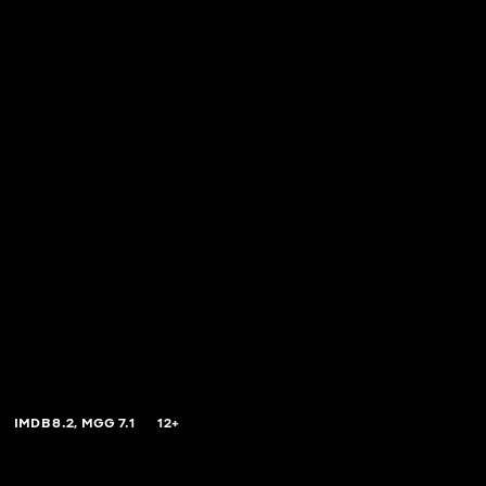
IMDB
8.2,
MGG
7.1
12+