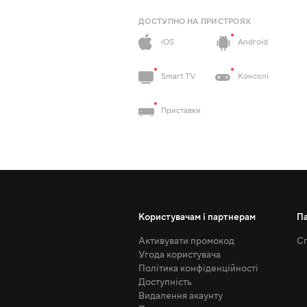
ДОСТУПНО НА ПРИСТРОЯХ
iOS
Android
Smart TV
Консолі
Приставки
Користувачам і партнерам
П
Активувати промокод
Сп
Угода користувача
Політика конфіденційності
Доступність
Видалення акаунту