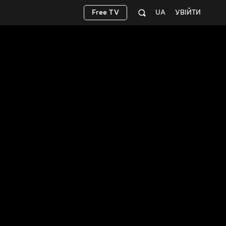
Free TV
UA
УВІЙТИ