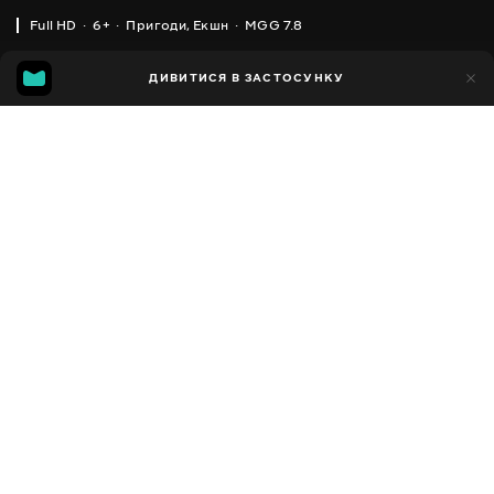
Full HD
6+
Пригоди
,
Екшн
MGG 7.8
IMDB
MGG
15тис.
ДИВИТИСЯ В ЗАСТОСУНКУ
1тис.
6.9
7.8
Додано до обраних
ПОДІЛИТИСЯ
Sonic Boom
2014 - 2017
,
США
,
Франція
Пригоди
,
Екшн
,
Комедії
,
Facebook
Сімейні
,
Фентезі
,
Дитячі
,
Мультсеріали
,
Короткометражні
Копіювати посилання
ПЕРЕКЛАД
Українська
ДОСТУПНО
iOS,
Android,
Smart TV,
Консолі,
Медіа-плеєр
Сюжет