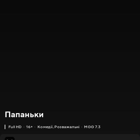
Папаньки
Full HD
16+
Комедії
,
Розважальні
MGG 7.3
IMDB
MGG