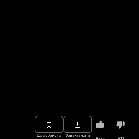
До обраного
Завантажити
8тис.
931