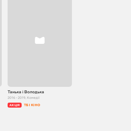
Танька і Володька
Увага, відьми!
2016 - 2019
,
Комедії
1991
,
Комедії
ТБ І КІНО
БЕЗКОШТОВНО
АКЦІЯ