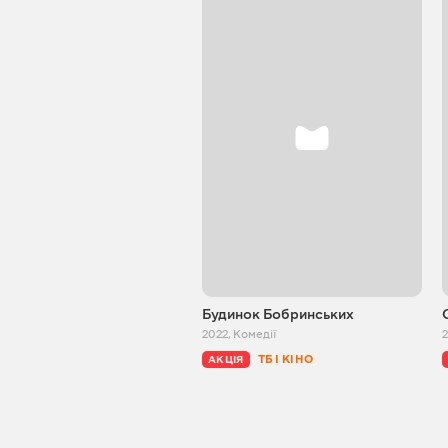
Будинок Бобринських
2022
,
Комедії
ТБ І КІНО
АКЦІЯ