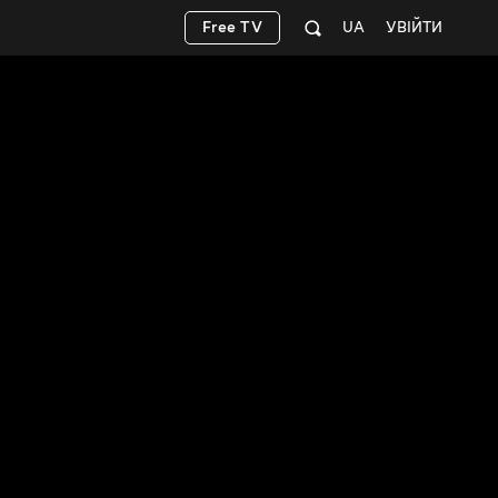
Free TV
UA
УВІЙТИ