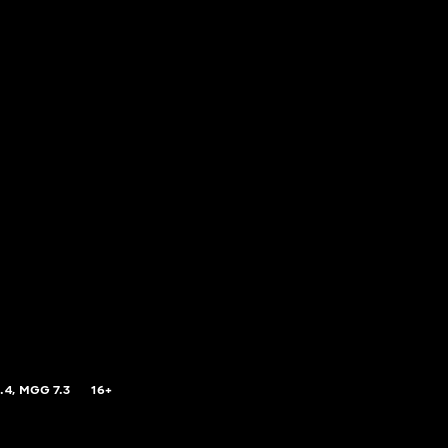
.4,
MGG
7.3
16+