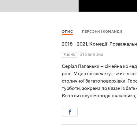
ОПИС
ПЕРСОНИ І КОМАНДИ
2018 - 2021
,
Комедії
,
Розважальн
51 хвилина
Full HD
Серіал Папаньки — сімейна комеді
році. У центрі сюжету — життя чо
столичної багатоповерхівки. Герої
турботи, зокрема пов'язані з бать
Єгор виховує молодшокласника, 