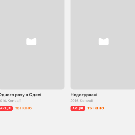
Одного разу в Одесі
Недотуркані
2016
,
Комедії
2016
,
Комедії
ТБ І КІНО
ТБ І КІНО
АКЦІЯ
АКЦІЯ