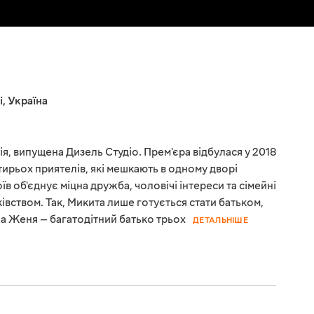
і
,
Україна
я, випущена Дизель Студіо. Прем'єра відбулася у 2018
тирьох приятелів, які мешкають в одному дворі
в об'єднує міцна дружба, чоловічі інтереси та сімейні
ківством. Так, Микита лише готується стати батьком,
а Женя — багатодітний батько трьох
ДЕТАЛЬНІШЕ