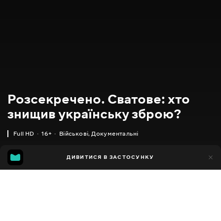
Розсекречено. Сватове: хто
знищив українську зброю?
Full HD
16+
Військові
,
Документальні
40
ДИВИТИСЯ В ЗАСТОСУНКУ
6
Додано до обраних
ПОДІЛИТИСЯ
57 хвилин
Declassified. Svatove: who destroyed
Ukrainian weapons?
Facebook
2024
,
Україна
Військові
,
Документальні
,
Пізнавальні