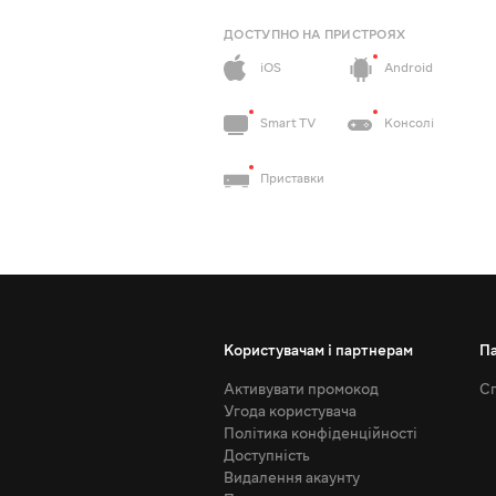
ДОСТУПНО НА ПРИСТРОЯХ
iOS
Android
Smart TV
Консолі
Приставки
Користувачам і партнерам
П
Активувати промокод
Сп
Угода користувача
Політика конфіденційності
Доступність
Видалення акаунту