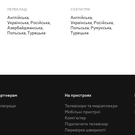
ПЕРЕКЛАД
СУБТИТРИ
Англійська
,
Англійська
,
Українська
,
Російська
,
Українська
,
Російська
,
Азербайджанська
,
Польська
,
Румунська
,
Польська
,
Турецька
Турецька
артнерам
На пристроях
івпраця
Телевізори та медіаплеєри
Мобільні пристрої
Комп'ютер
Підключити телевізор
Перевірка швидкості