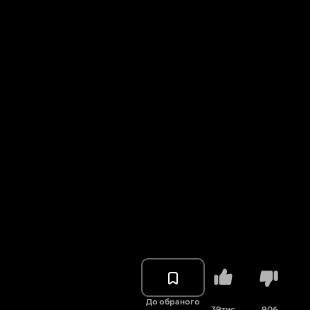
До обраного
39тис.
906