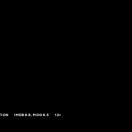
TION
IMDB
8.8,
MGG
8.5
12+