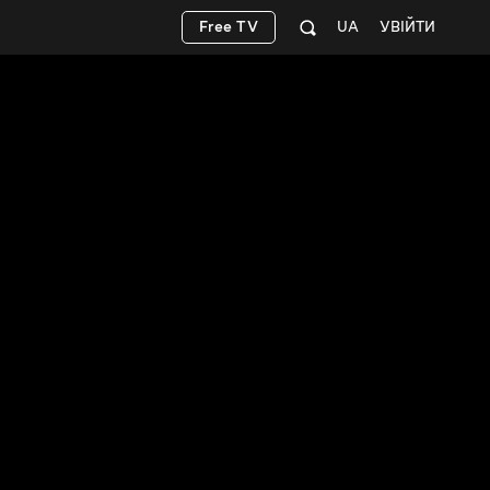
Free TV
UA
УВІЙТИ