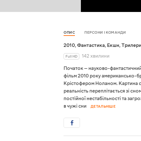
ОПИС
ПЕРСОНИ І КОМАНДИ
2010
,
Фантастика
,
Екшн
,
Трилер
142 хвилини
Full HD
Початок — науково-фантастичний
фільм 2010 року американсько-б
Крістофером Ноланом. Картина с
реальність переплітається зі сном
постійної нестабільності та загро
в чужі сни
ДЕТАЛЬНІШЕ