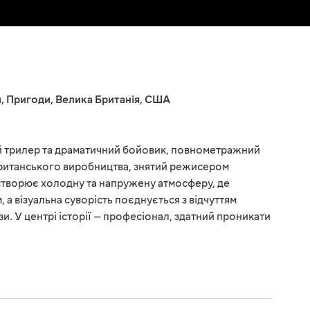
и
,
Пригоди
,
Велика Британія
,
США
 трилер та драматичний бойовик, повнометражний
ританського виробництва, знятий режисером
творює холодну та напружену атмосферу, де
, а візуальна суворість поєднується з відчуттям
зи. У центрі історії — професіонал, здатний проникати