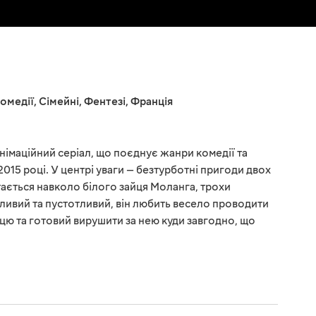
омедії
,
Сімейні
,
Фентезі
,
Франція
німаційний серіал, що поєднує жанри комедії та
2015 році. У центрі уваги — безтурботні пригоди двох
ається навколо білого зайця Моланга, трохи
ливий та пустотливий, він любить весело проводити
ю та готовий вирушити за нею куди завгодно, що