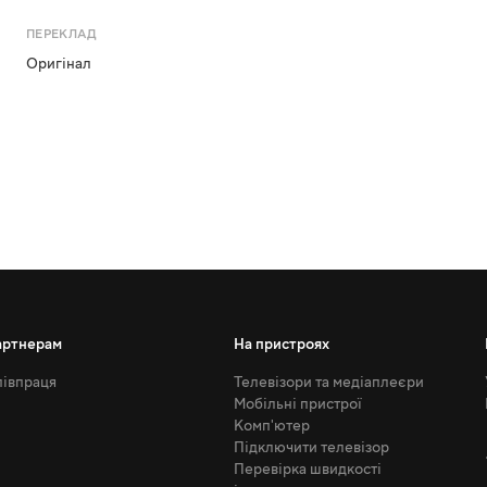
ПЕРЕКЛАД
Оригінал
артнерам
На пристроях
івпраця
Телевізори та медіаплеєри
Мобільні пристрої
Комп'ютер
Підключити телевізор
Перевірка швидкості