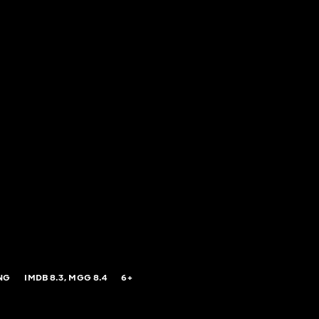
NG
IMDB
8.3,
MGG
8.4
6+