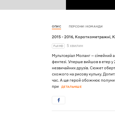
ОПИС
ПЕРСОНИ І КОМАНДИ
2015 - 2016
,
Короткометражні
,
К
5 хвилин
Full HD
Мультсеріал Моланг — сімейний а
фентезі. Уперше вийшов в етер у 
незвичайних друзів. Сюжет оберт
схожого на рисову кульку. Допит
час. А ще герой обожнює полуниц
при
ДЕТАЛЬНІШЕ