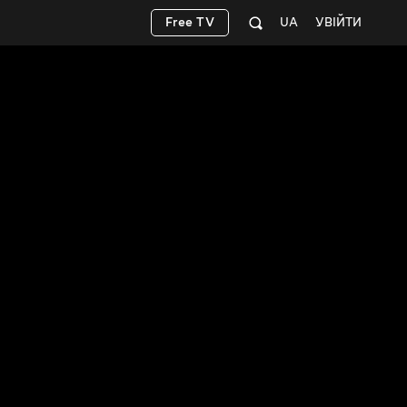
Free TV
UA
УВІЙТИ