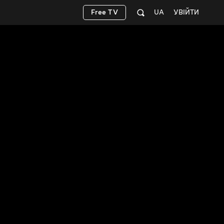
Free TV
UA
УВІЙТИ