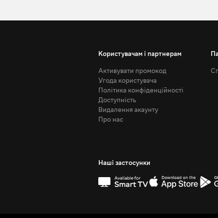
Користувачам і партнерам
П
Активувати промокод
Сп
Угода користувача
Політика конфіденційності
Доступність
Видалення акаунту
Про нас
Наші застосунки