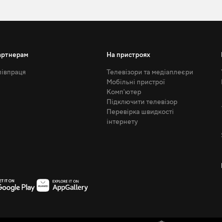
артнерам
На пристроях
івпраця
Телевізори та медіаплеєри
Мобільні пристрої
Комп'ютер
Підключити телевізор
Перевірка швидкості
інтернету