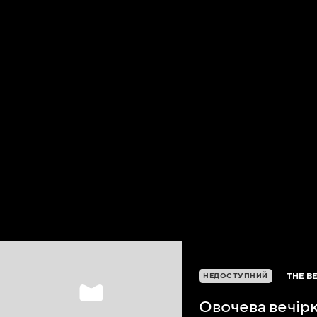
THE B
НЕДОСТУПНИЙ
Овочева вечір