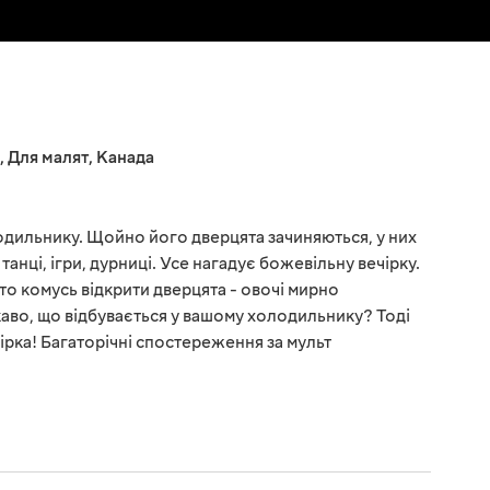
,
Для малят
,
Канада
лодильнику. Щойно його дверцята зачиняються, у них
анці, ігри, дурниці. Усе нагадує божевільну вечірку.
рто комусь відкрити дверцята - овочі мирно
ікаво, що відбувається у вашому холодильнику? Тоді
ірка! Багаторічні спостереження за мульт