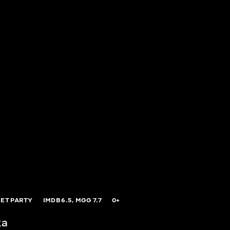
EET PARTY
IMDB
6.5,
MGG
7.7
0+
ка