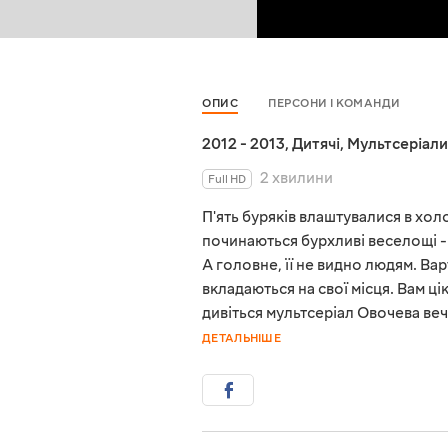
ОПИС
ПЕРСОНИ І КОМАНДИ
2012 - 2013
,
Дитячі
,
Мультсеріали
2 хвилини
Full HD
П'ять буряків влаштувалися в хо
починаються бурхливі веселощі - т
А головне, її не видно людям. Ва
вкладаються на свої місця. Вам ц
дивіться мультсеріал Овочева веч
ДЕТАЛЬНІШЕ