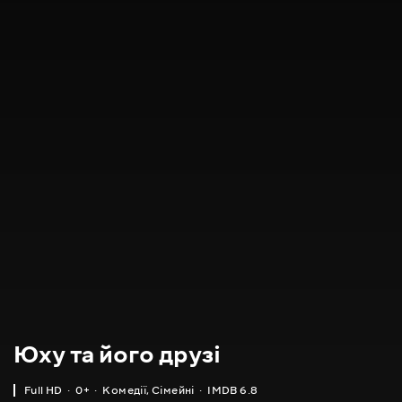
Юху та його друзі
Full HD
0+
Комедії
,
Сімейні
IMDB 6.8