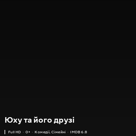
Юху та його друзі
Full HD
0+
Комедії
,
Сімейні
IMDB 6.8