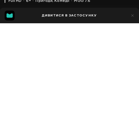
Full HD
6+
Пригоди
,
Комедії
MGG 7.6
IMDB
MGG
11тис.
ДИВИТИСЯ В ЗАСТОСУНКУ
1тис.
5.7
7.6
Додано до обраних
ПОДІЛИТИСЯ
The Garfield Show
2008 - 2016
,
США
,
Франція
Пригоди
,
Комедії
,
Сімейні
,
Facebook
Дитячі
ПЕРЕКЛАД
Копіювати посилання
,
Англійська
Українська
ДОСТУПНО
iOS,
Android,
Smart TV,
Консолі,
Медіа-плеєр
Сюжет
Хто такий Гарфілд? Це товстий і ледачий кіт, який дуже
розумний і є пристрасним шанувальником лазаньї. Найбільше на