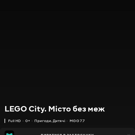
LEGO City. Місто без меж
Full HD
0+
Пригоди
,
Дитячі
MGG 7.7
IMDB
MGG