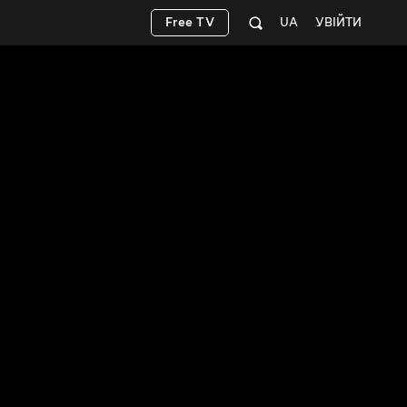
Free TV
UA
УВІЙТИ