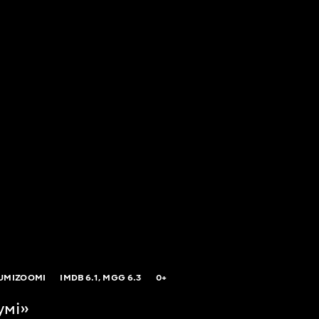
UMIZOOMI
IMDB
6.1,
MGG
6.3
0+
умі»