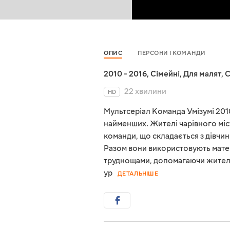
ОПИС
ПЕРСОНИ І КОМАНДИ
2010 - 2016
,
Сімейні
,
Для малят
,
22 хвилини
HD
Мультсеріал Команда Умізумі 201
найменших. Жителі чарівного міст
команди, що складається з дівчинк
Разом вони використовують матем
труднощами, допомагаючи жителям
ур
ДЕТАЛЬНІШЕ