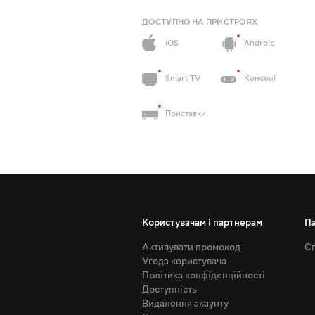
ДОСТУПНО НА ПРИСТРОЯХ
iOS
Android
Smart TV
Консолі
Приставки
Користувачам і партнерам
П
Активувати промокод
Сп
Угода користувача
Політика конфіденційності
Доступність
Видалення акаунту