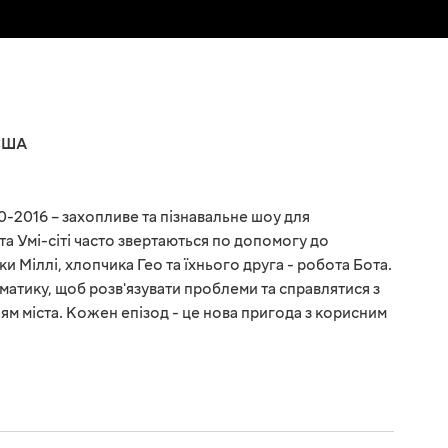
США
0-2016 – захопливе та пізнавальне шоу для
а Умі-сіті часто звертаються по допомогу до
и Міллі, хлопчика Гео та їхнього друга - робота Бота.
атику, щоб розв'язувати проблеми та справлятися з
 міста. Кожен епізод - це нова пригода з корисним