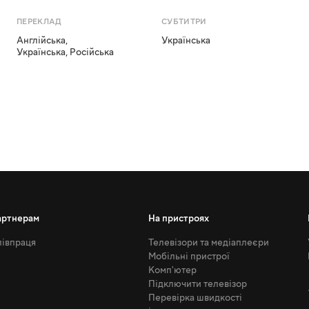
ПЕРЕКЛАД
СУБТИТРИ
Англійська
,
Українська
Українська
,
Російська
артнерам
На пристроях
івпраця
Телевізори та медіаплеєри
Мобільні пристрої
Комп'ютер
Підключити телевізор
Перевірка швидкості