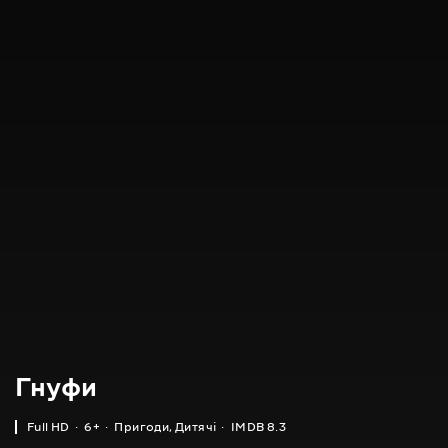
Гнуфи
Full HD
6+
Пригоди
,
Дитячі
IMDB 8.3