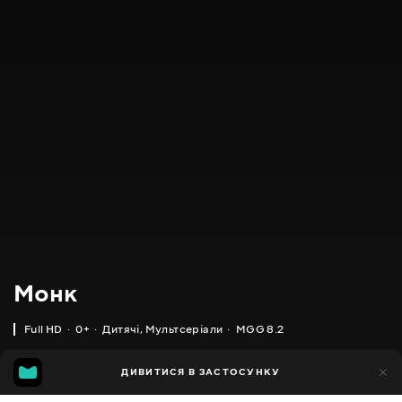
Монк
Full HD
0+
Дитячі
,
Мультсеріали
MGG 8.2
IMDB
MGG
2тис.
ДИВИТИСЯ В ЗАСТОСУНКУ
1тис.
6.9
8.2