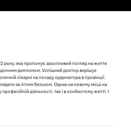
12 року, яка пропонує захопливий погляд на життя
ордонним дипломом. Успішний доктор вирішує
личній лікарні на посаду ординатора в провінції.
дати за літнім батьком. Однак на новому місці на
професійній діяльності, так і в особистому житті. І