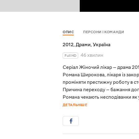
ОПИС
ПЕРСОНИ І КОМАНДИ
2012
,
Драми
,
Україна
46 хвилин
Full HD
Серіал Жіночий лікар — драма 20
Романа Широкова, лікаря із зак
проміняти престижну роботу в сто
Причина переходу — бажання догля
Романа чекають несподіванки як у 
ДЕТАЛЬНІШЕ