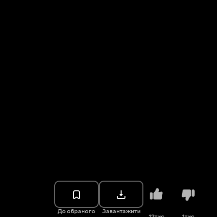
До обраного
Завантажити
12тис.
1тис.