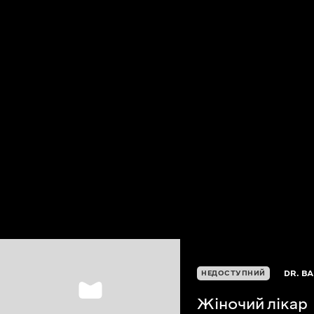
DR. B
НЕДОСТУПНИЙ
Жіночий лікар