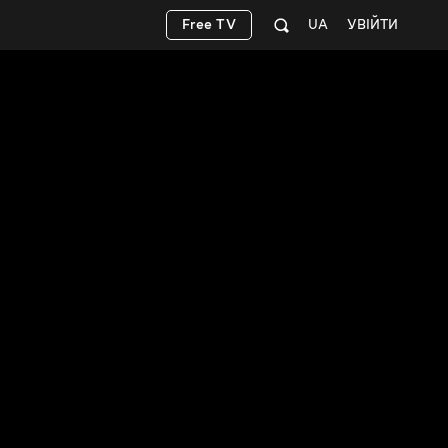
Free TV
UA
УВІЙТИ