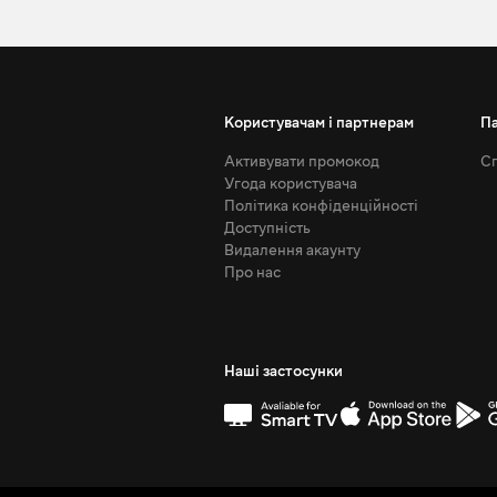
Користувачам і партнерам
П
Активувати промокод
Сп
Угода користувача
Політика конфіденційності
Доступність
Видалення акаунту
Про нас
Наші застосунки