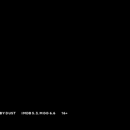
ABY DUST
IMDB
5.3,
MGG
6.6
16+