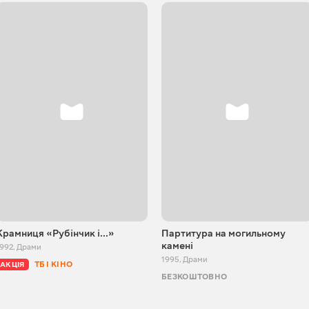
Крамниця «Рубінчик і...»
Партитура на могильному
камені
1992
,
Драми
1995
,
Драми
ТБ І КІНО
АКЦІЯ
БЕЗКОШТОВНО