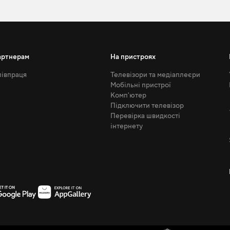
артнерам
На пристроях
івпраця
Телевізори та медіаплеєри
Мобільні пристрої
Комп'ютер
Підключити телевізор
Перевірка швидкості
інтернету