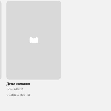
Дике кохання
Я люблю
1993
,
Драми
1994
,
Драми
БЕЗКОШТОВНО
ТБ І КІНО
АКЦІЯ