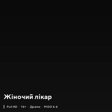
Жіночий лікар
Full HD
16+
Драми
MGG 6.6