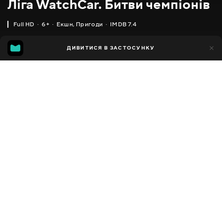
Ліга WatchCar. Битви чемпіонів
Full HD
6+
Екшн
,
Пригоди
IMDB 7.4
IMDB
MGG
21тис.
ДИВИТИСЯ В ЗАСТОСУНКУ
3тис.
7.4
6.8
Додано до обраних
ПОДІЛИТИСЯ
Power battle WatchCar
2016 - 2017
,
Південна Корея
Екшн
,
Пригоди
,
Комедії
,
Facebook
Сімейні
,
Фантастика
ПЕРЕКЛАД
Копіювати посилання
,
,
Українська
Російська
Корейська
СУБТИТРИ
Російська
ДОСТУПНО
iOS,
Android,
Smart TV,
Консолі,
Медіа-плеєр