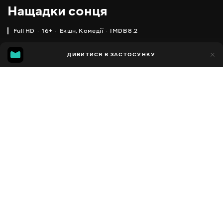
Нащадки сонця
Full HD
16+
Екшн
,
Комедії
IMDB 8.2
IMDB
MGG
2тис.
ДИВИТИСЯ В ЗАСТОСУНКУ
80
8.2
8.1
Додано до обраних
ПОДІЛИТИСЯ
Taeyangui hooye
2016 - 2017
,
Південна Корея
Екшн
,
Комедії
,
Драми
,
Facebook
Мелодрами
ПЕРЕКЛАД
Копіювати посилання
,
,
Українська
Російська
Корейська
СУБТИТРИ
,
Українська (авто ШІ)
Російська
ДОСТУПНО
iOS,
Android,
Smart TV,
Консолі,
Медіа-плеєр