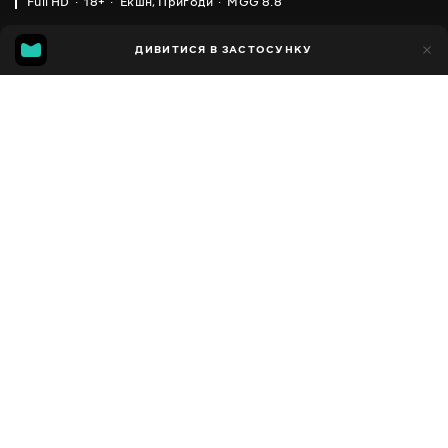
Full HD
18+
Екшн
,
Пригоди
MGG 8.8
IMDB
MGG
12тис.
ДИВИТИСЯ В ЗАСТОСУНКУ
555
6.7
8.8
Додано до обраних
ПОДІЛИТИСЯ
Kingsman: The Golden Circle
2017
,
Велика Британія
,
США
Екшн
,
Пригоди
,
Комедії
,
Facebook
Кримінал
,
Трилери
ПЕРЕКЛАД
Копіювати посилання
Англійська
ДОСТУПНО
iOS,
Android,
Smart TV,
Консолі,
Медіа-плеєр
Сюжет
Фільм Kingsman: Золоте кільце — бойовик 2017 року від
режисера Меттью Вона, що продовжує історію таємної